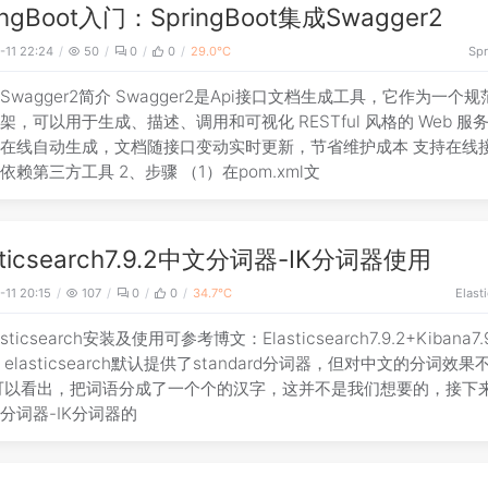
ingBoot入门：SpringBoot集成Swagger2
-11 22:24
50
0
0
29.0℃
Spr
、Swagger2简介 Swagger2是Api接口文档生成工具，它作为一个
架，可以用于生成、描述、调用和可视化 RESTful 风格的 Web 服务
在线自动生成，文档随接口变动实时更新，节省维护成本 支持在线
依赖第三方工具 2、步骤 （1）在pom.xml文
sticsearch7.9.2中文分词器-IK分词器使用
-11 20:15
107
0
0
34.7℃
Elast
asticsearch安装及使用可参考博文：Elasticsearch7.9.2+Kibana7.
 elasticsearch默认提供了standard分词器，但对中文的分词效果
可以看出，把词语分成了一个个的汉字，这并不是我们想要的，接下
分词器-IK分词器的