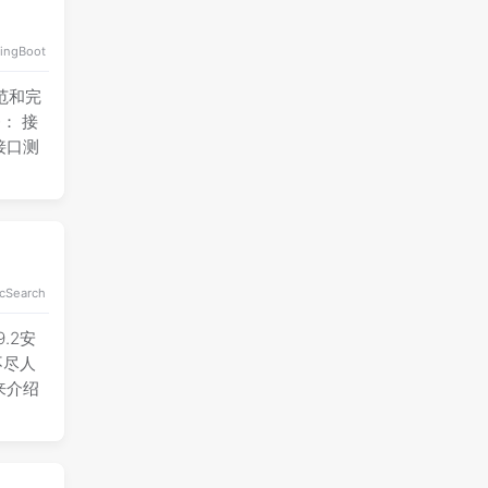
ingBoot
规范和完
： 接
接口测
icSearch
9.2安
不尽人
来介绍