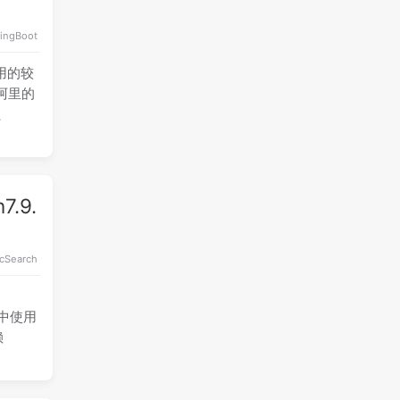
ingBoot
用的较
、阿里的
o、
7.9.
icSearch
项目中使用
赖