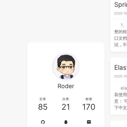
Spr
2020-10
1
整的框
口文档
试，不
Ela
2020-10
Roder
el
装使用
文章
分类
标签
意： 
85
21
170
下中文