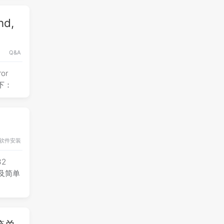
nd,
Q&A
or
如下：
软件安装
32
装及简单