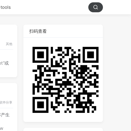
-tools
扫码查看
其他
ot”或
软件分享
够产生
/w