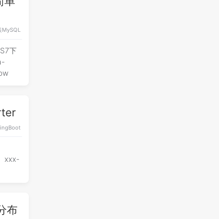
及简单
装
MySQL
OS7下
-
ow
ter
ingBoot
： xxx-
现分布