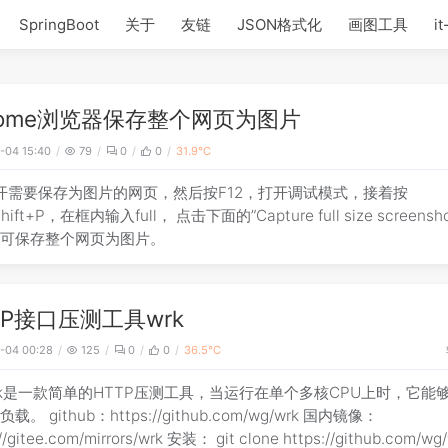
SpringBoot
关于
友链
JSON格式化
画图工具
it
rome浏览器保存整个网页为图片
-04 15:40
79
0
0
31.9℃
开需要保存为图片的网页，然后按F12，打开调试模式，接着按
Shift+P，在框内输入full， 点击下面的”Capture full size screensh
即可保存整个网页为图片。
TP接口压测工具wrk
-04 00:28
125
0
0
36.5℃
rk是一款简单的HTTP压测工具，当运行在单个多核CPU上时，它能
载。 github：https://github.com/wg/wrk 国内镜像：
://gitee.com/mirrors/wrk 安装： git clone https://github.com/wg