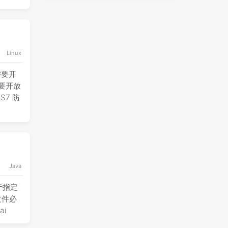
Linux
需要开
需要开放
S7 防
Java
用于指定
 文件必
ai