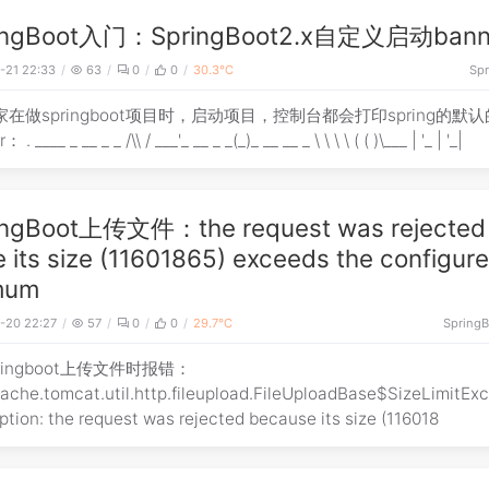
ingBoot入门：SpringBoot2.x自定义启动bann
-21 22:33
63
0
0
30.3℃
Spr
家在做springboot项目时，启动项目，控制台都会打印spring的默认
banner： . ____ _ __ _ _ /\\ / ___'_ __ _ _(_)_ __ __ _ \ \ \ \ ( ( )\___ | '_ | '_|
ingBoot上传文件：the request was rejected
 its size (11601865) exceeds the configur
mum
-20 22:27
57
0
0
29.7℃
SpringB
pringboot上传文件时报错：
pache.tomcat.util.http.fileupload.FileUploadBase$SizeLimitEx
tion: the request was rejected because its size (116018