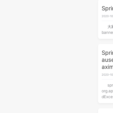
Spr
2020-10
大
Spr
ause
axi
2020-10
s
org.a
dExcep