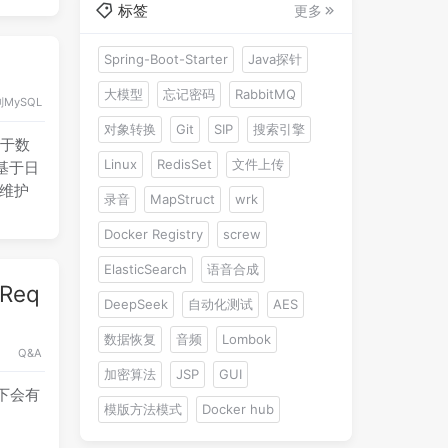
标签
更多
Spring-Boot-Starter
Java探针
大模型
忘记密码
RabbitMQ
列
MySQL
对象转换
Git
SIP
搜索引擎
基于数
Linux
RedisSet
文件上传
基于日
时维护
录音
MapStruct
wrk
Docker Registry
screw
ElasticSearch
语音合成
Req
DeepSeek
自动化测试
AES
数据恢复
音频
Lombok
Q&A
加密算法
JSP
GUI
景下会有
模版方法模式
Docker hub