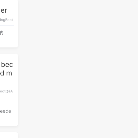
er
ingBoot
的
 bec
ed m
oot
Q&A
ceede