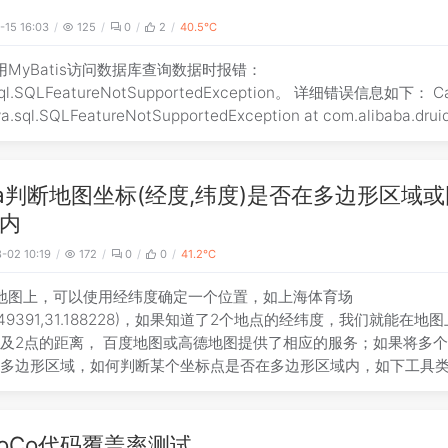
-15 16:03
125
0
2
40.5℃
用MyBatis访问数据库查询数据时报错：
.sql.SQLFeatureNotSupportedException。 详细错误信息如下： C
by: java.sql.SQLFeatureNotSupportedException at com.alibaba.dru
va判断地图坐标(经度,纬度)是否在多边形区域
内
-02 10:19
172
0
0
41.2℃
地图上，可以使用经纬度确定一个位置，如上海体育场
1.449391,31.188228)，如果知道了2个地点的经纬度，我们就能在地
及2点的距离， 百度地图或高德地图提供了相应的服务；如果将多
成多边形区域，如何判断某个坐标点是否在多边形区域内，如下工具
ava工
CoCo代码覆盖率测试