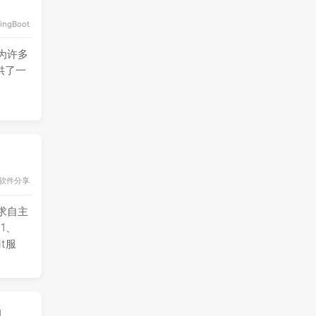
ingBoot
为许多
提供了一
软件分享
求自主
1、
it服
用