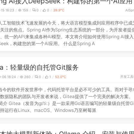
ring AI接入DeepSeek：构建你的第一个AI应用
-15 16:23
159
0
0
39.9℃
AI
Spr
人工智能技术飞速发展的今天，将大语言模型集成到应用程序中已成
关注的焦点。Spring AI作为Spring生态系统的一部分，为开发者
、统一的API来集成各种AI模型。本文将介绍如何使用Spring AI接入
Seek，构建您的第一个AI应用。 什么是Spring A
tea：轻量级的自托管Git服务
开发工具
-06 18:24
260
0
1
52.0℃
当今的软件开发世界中，代码托管平台是必不可少的工具。而对于寻
数据隐私的团队与开发者来说，Gitea提供了一个完美的解决方案。 
ea简介 Gitea（发音为ɡɪˈtiː）是一款采用Go语言编写的轻量级自托管G
持运行在Linux、macOS、Windows乃至树莓派
本地大模型新体验：Ollama 介绍、安装与使