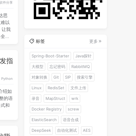
软件分享
达思
且难以
，让我
将全面
标签
更多
Spring-Boot-Starter
Java探针
开发指
大模型
忘记密码
RabbitMQ
对象转换
Git
SIP
搜索引擎
Python
Linux
RedisSet
文件上传
文介绍如
完整的语
录音
MapStruct
wrk
格式和
Docker Registry
screw
ElasticSearch
语音合成
DeepSeek
自动化测试
AES