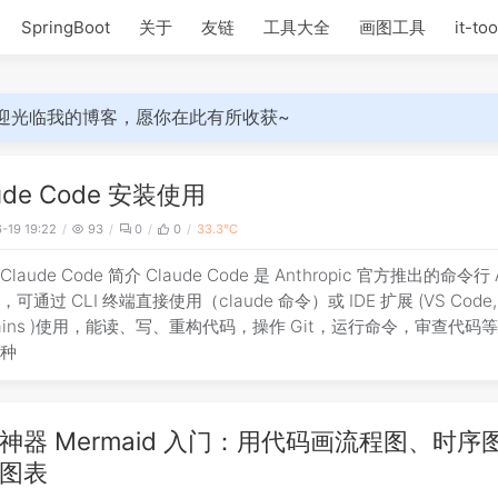
SpringBoot
关于
友链
工具大全
画图工具
it-too
迎光临我的博客，愿你在此有所收获~
ude Code 安装使用
-19 19:22
93
0
0
33.3℃
Claude Code 简介 Claude Code 是 Anthropic 官方推出的命令行 
可通过 CLI 终端直接使用（claude 命令）或 IDE 扩展 (VS Code,
Brains )使用，能读、写、重构代码，操作 Git，运行命令，审查代码
多种
神器 Mermaid 入门：用代码画流程图、时序
图表