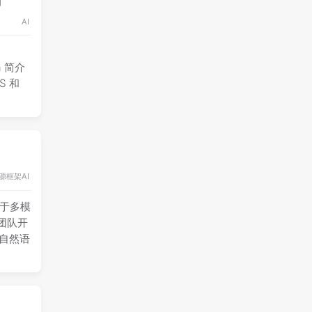
AI
a 简介
S 和
源框架
AI
款基于多模
a团队开
用自然语