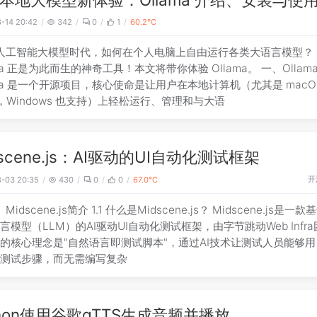
-14 20:42
342
0
1
60.2℃
人工智能大模型时代，如何在个人电脑上自由运行各类大语言模型？
ama 正是为此而生的神奇工具！本文将带你体验 Ollama。 一、Ollam
ama 是一个开源项目，核心使命是让用户在本地计算机（尤其是 macO
ux，Windows 也支持）上轻松运行、管理和与大语
dscene.js：AI驱动的UI自动化测试框架
开
-03 20:35
430
0
0
67.0℃
Midscene.js简介 1.1 什么是Midscene.js？ Midscene.js是一
言模型（LLM）的AI驱动UI自动化测试框架，由字节跳动Web Infr
的核心理念是"自然语言即测试脚本"，通过AI技术让测试人员能够
述测试步骤，而无需编写复杂
thon使用谷歌gTTS生成音频并播放