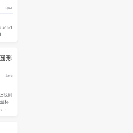
Q&A
aused
id
或圆形
Java
图上找到
个坐标
类。