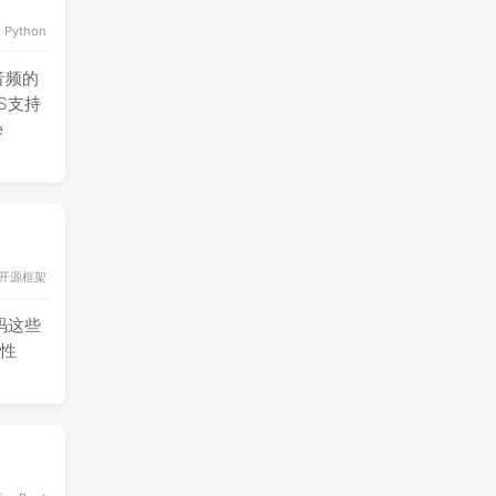
Python
为音频的
S支持
e
开源框架
码这些
高性