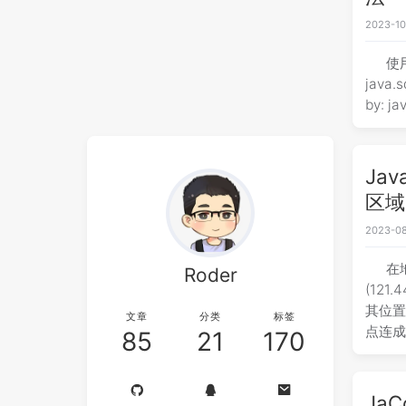
2023-10
使
java
Ja
区域
2023-08
在
Roder
(12
其位置
文章
分类
标签
点连
85
21
170
一、J
Ja