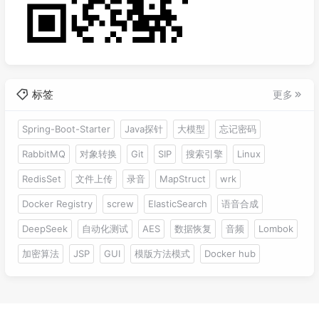
标签
更多
Spring-Boot-Starter
Java探针
大模型
忘记密码
RabbitMQ
对象转换
Git
SIP
搜索引擎
Linux
RedisSet
文件上传
录音
MapStruct
wrk
Docker Registry
screw
ElasticSearch
语音合成
DeepSeek
自动化测试
AES
数据恢复
音频
Lombok
加密算法
JSP
GUI
模版方法模式
Docker hub