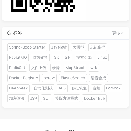
标签
更多
Spring-Boot-Starter
Java探针
大模型
忘记密码
RabbitMQ
对象转换
Git
SIP
搜索引擎
Linux
RedisSet
文件上传
录音
MapStruct
wrk
Docker Registry
screw
ElasticSearch
语音合成
DeepSeek
自动化测试
AES
数据恢复
音频
Lombok
加密算法
JSP
GUI
模版方法模式
Docker hub