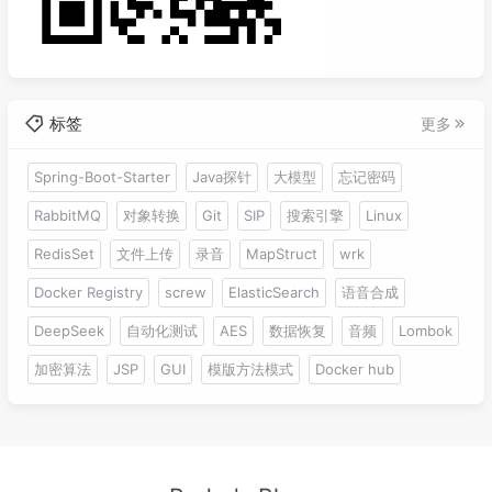
标签
更多
Spring-Boot-Starter
Java探针
大模型
忘记密码
RabbitMQ
对象转换
Git
SIP
搜索引擎
Linux
RedisSet
文件上传
录音
MapStruct
wrk
Docker Registry
screw
ElasticSearch
语音合成
DeepSeek
自动化测试
AES
数据恢复
音频
Lombok
加密算法
JSP
GUI
模版方法模式
Docker hub