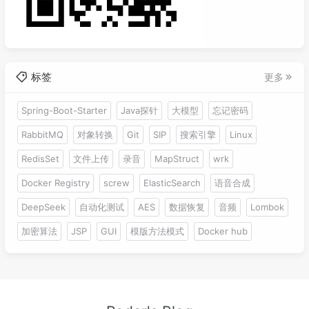
标签
更多
Spring-Boot-Starter
Java探针
大模型
忘记密码
RabbitMQ
对象转换
Git
SIP
搜索引擎
Linux
RedisSet
文件上传
录音
MapStruct
wrk
Docker Registry
screw
ElasticSearch
语音合成
DeepSeek
自动化测试
AES
数据恢复
音频
Lombok
加密算法
JSP
GUI
模版方法模式
Docker hub