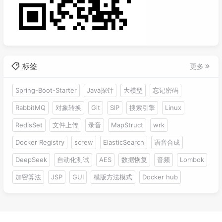
标签
更多
Spring-Boot-Starter
Java探针
大模型
忘记密码
RabbitMQ
对象转换
Git
SIP
搜索引擎
Linux
RedisSet
文件上传
录音
MapStruct
wrk
Docker Registry
screw
ElasticSearch
语音合成
DeepSeek
自动化测试
AES
数据恢复
音频
Lombok
加密算法
JSP
GUI
模版方法模式
Docker hub