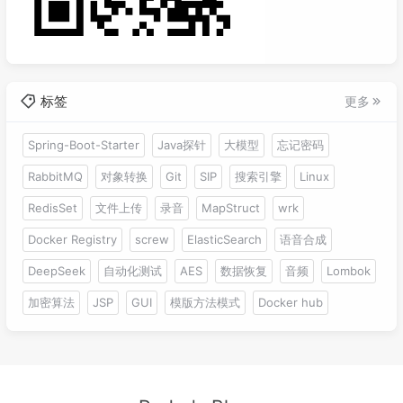
标签
更多
Spring-Boot-Starter
Java探针
大模型
忘记密码
RabbitMQ
对象转换
Git
SIP
搜索引擎
Linux
RedisSet
文件上传
录音
MapStruct
wrk
Docker Registry
screw
ElasticSearch
语音合成
DeepSeek
自动化测试
AES
数据恢复
音频
Lombok
加密算法
JSP
GUI
模版方法模式
Docker hub