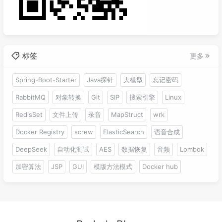
标签
更多
Spring-Boot-Starter
Java探针
大模型
忘记密码
RabbitMQ
对象转换
Git
SIP
搜索引擎
Linux
RedisSet
文件上传
录音
MapStruct
wrk
Docker Registry
screw
ElasticSearch
语音合成
DeepSeek
自动化测试
AES
数据恢复
音频
Lombok
加密算法
JSP
GUI
模版方法模式
Docker hub