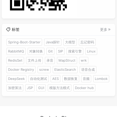
标签
更多
Spring-Boot-Starter
Java探针
大模型
忘记密码
RabbitMQ
对象转换
Git
SIP
搜索引擎
Linux
RedisSet
文件上传
录音
MapStruct
wrk
Docker Registry
screw
ElasticSearch
语音合成
DeepSeek
自动化测试
AES
数据恢复
音频
Lombok
加密算法
JSP
GUI
模版方法模式
Docker hub