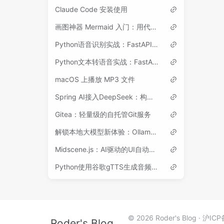
Claude Code 安装使用
画图神器 Mermaid 入门：用代码画流程图、时序图等各类图表
Python语音识别实战：FastAPI + Whisper ASR开发指南
Python文本转语音实战：FastAPI + Edge-TTS开发指南
macOS 上播放 MP3 文件
Spring AI接入DeepSeek：构建你的第一个AI应用
Gitea：轻量级的自托管Git服务
解锁本地大模型新体验：Ollama 介绍、安装与使用
Midscene.js：AI驱动的UI自动化测试框架
Python使用谷歌gTTS生成音频并播放
© 2026 Roder's Blog
沪ICP
Roder's Blog