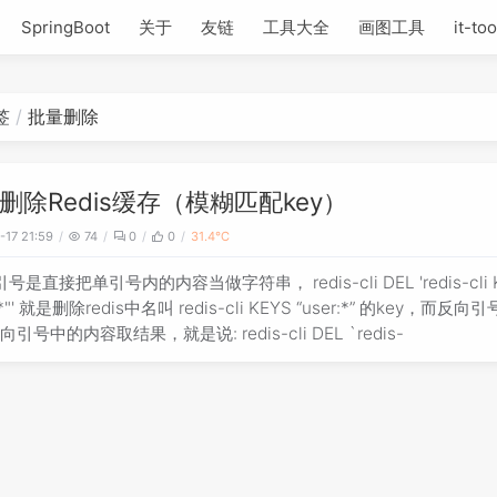
SpringBoot
关于
友链
工具大全
画图工具
it-too
签
批量删除
删除Redis缓存（模糊匹配key）
-17 21:59
74
0
0
31.4℃
号是直接把单引号内的内容当做字符串， redis-cli DEL 'redis-cli 
r:*"' 就是删除redis中名叫 redis-cli KEYS “user:*” 的key，而反
引号中的内容取结果，就是说: redis-cli DEL `redis-