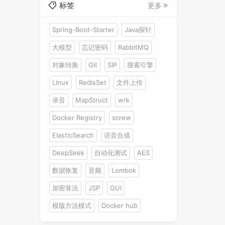
标签
更多
Spring-Boot-Starter
Java探针
大模型
忘记密码
RabbitMQ
对象转换
Git
SIP
搜索引擎
Linux
RedisSet
文件上传
录音
MapStruct
wrk
Docker Registry
screw
ElasticSearch
语音合成
DeepSeek
自动化测试
AES
数据恢复
音频
Lombok
加密算法
JSP
GUI
模版方法模式
Docker hub