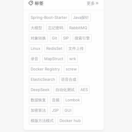
标签
更多
Spring-Boot-Starter
Java探针
大模型
忘记密码
RabbitMQ
对象转换
Git
SIP
搜索引擎
Linux
RedisSet
文件上传
录音
MapStruct
wrk
Docker Registry
screw
ElasticSearch
语音合成
DeepSeek
自动化测试
AES
数据恢复
音频
Lombok
加密算法
JSP
GUI
模版方法模式
Docker hub