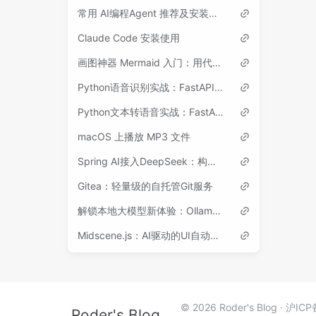
常用 AI编程Agent 推荐及安装使用指南
Claude Code 安装使用
画图神器 Mermaid 入门：用代码画流程图、时序图等各类图表
Python语音识别实战：FastAPI + Whisper ASR开发指南
Python文本转语音实战：FastAPI + Edge-TTS开发指南
macOS 上播放 MP3 文件
Spring AI接入DeepSeek：构建你的第一个AI应用
Gitea：轻量级的自托管Git服务
解锁本地大模型新体验：Ollama 介绍、安装与使用
Midscene.js：AI驱动的UI自动化测试框架
© 2026 Roder's Blog
沪ICP
Roder's Blog