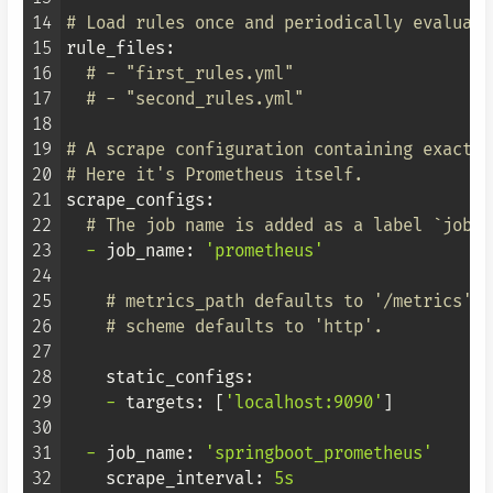
14
# Load rules once and periodically evaluate
15
rule_files:
16
# - "first_rules.yml"
17
# - "second_rules.yml"
18
19
# A scrape configuration containing exactly
20
# Here it's Prometheus itself.
21
scrape_configs:
22
# The job name is added as a label `job=<
23
-
job_name:
'prometheus'
24
25
# metrics_path defaults to '/metrics'
26
# scheme defaults to 'http'.
27
28
static_configs:
29
-
targets:
 [
'localhost:9090'
]

30
31
-
job_name:
'springboot_prometheus'
32
scrape_interval:
5s