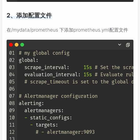
2、添加配置文件
在/mydata/prometheus 下添加prometheus.yml配置文件
01
# my global config
02
global:
03
scrape_interval:
15s
# Set the scrape
04
evaluation_interval:
15s
# Evaluate rules
05
# scrape_timeout is set to the global def
06
07
# Alertmanager configuration
08
alerting:
09
alertmanagers:
10
-
static_configs:
11
-
targets:
12
# - alertmanager:9093
13