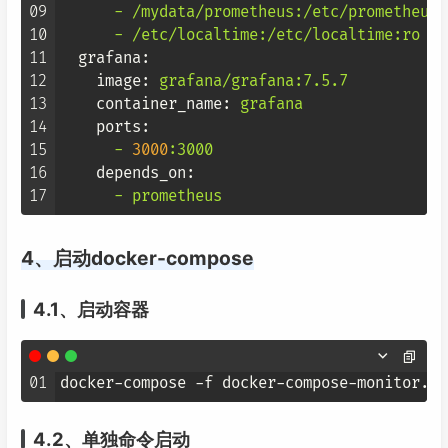
09
-
/mydata/prometheus:/etc/prometheus
10
-
/etc/localtime:/etc/localtime:ro
11
grafana:
12
image:
grafana/grafana:7.5.7
13
container_name:
grafana
14
ports:
15
-
3000
:3000
16
depends_on:
17
-
prometheus
4、启动docker-compose
4.1、启动容器
01
4.2、单独命令启动