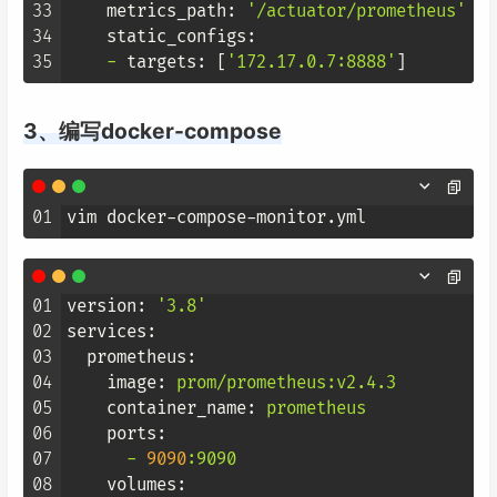
33
metrics_path:
'/actuator/prometheus'
34
static_configs:
35
-
targets:
 [
'172.17.0.7:8888'
3、编写docker-compose
01
01
version:
'3.8'
02
services:
03
prometheus:
04
image:
prom/prometheus:v2.4.3
05
container_name:
prometheus
06
ports:
07
-
9090
:9090
08
volumes: