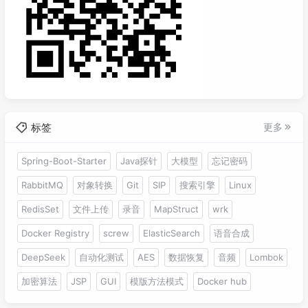
标签
更多
Spring-Boot-Starter
Java探针
大模型
忘记密码
RabbitMQ
对象转换
Git
SIP
搜索引擎
Linux
RedisSet
文件上传
录音
MapStruct
wrk
Docker Registry
screw
ElasticSearch
语音合成
DeepSeek
自动化测试
AES
数据恢复
音频
Lombok
加密算法
JSP
GUI
模版方法模式
Docker hub