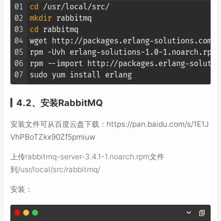
01
cd
02
mkdir
03
cd
 rabbitmq

04
wget http://packages.erlang-solutions.com/e
05
rpm -Uvh erlang-solutions-1.0-1.noarch.rpm

06
rpm --import http://packages.erlang-solutio
07
4.2、安装RabbitMQ
安装文件可从百度云盘下载：
https://pan.baidu.com/s/1E1J
VhPBoTZkx90Zf5pmiuw
上传rabbitmq-server-3.4.1-1.noarch.rpm文件
到/usr/local/src/rabbitmq/
安装：