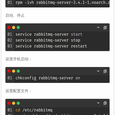
01
启动、停止
01
service rabbitmq
-
server 
start
02
service rabbitmq
-
server stop

03
service rabbitmq
-
设置开机启动：
01
chkconfig rabbitmq-server 
on
设置配置文件：
01
cd