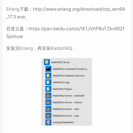
Erlang下载：
http://www.erlang.org/download/otp_win64
_17.3.exe
。
百度云盘：
https://pan.baidu.com/s/1E1JVhPBoTZkx90Zf
5pmiuw
安装完Erlang，再安装RabbitMQ，