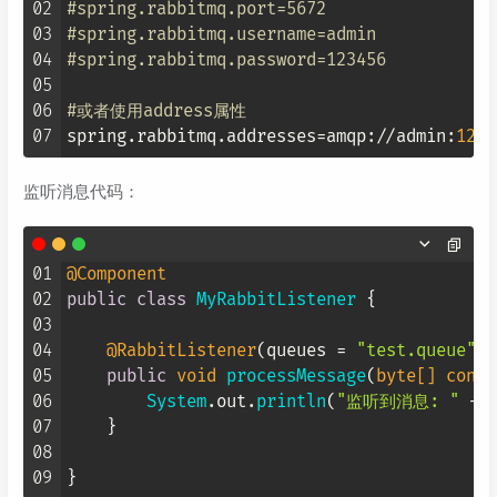
02
#spring.rabbitmq.port=5672
03
#spring.rabbitmq.username=admin
04
#spring.rabbitmq.password=123456
05
06
#或者使用address属性
07
spring.rabbitmq.addresses
=amqp://admin:
1234
监听消息代码：
01
@Component
02
public
class
MyRabbitListener
 {

03
04
@RabbitListener
(queues = 
"test.queue"
)

05
public
void
processMessage
(
byte[] conte
06
System
.
out
.
println
(
"监听到消息: "
 + 
07
    }

08
09