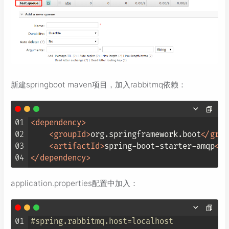
新建springboot maven项目，加入rabbitmq依赖：
01
<
dependency
>
02
<
groupId
>
org.springframework.boot
</
grou
03
<
artifactId
>
spring-boot-starter-amqp
</
a
04
</
dependency
>
application.properties配置中加入：
01
#spring.rabbitmq.host=localhost