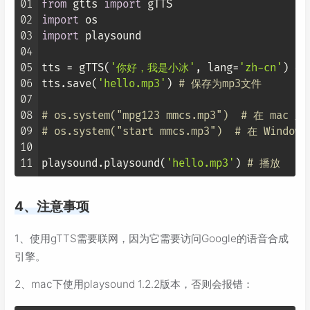
01
from
 gtts 
import
02
import
03
import
 playsound

04
05
tts = gTTS(
'你好，我是小冰'
, lang=
'zh-cn'
) 
#
06
tts.save(
'hello.mp3'
) 
# 保存为mp3文件
07
08
# os.system("mpg123 mmcs.mp3")  # 在 m
09
# os.system("start mmcs.mp3")  # 在 Wi
10
11
playsound.playsound(
'hello.mp3'
) 
# 播放
4、注意事项
1、使用gTTS需要联网，因为它需要访问Google的语音合成
引擎。
2、mac下使用playsound 1.2.2版本，否则会报错：