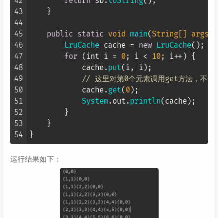
42
return
 sb.
toString
();

43
    }

44
45
public
static
void
main
(
String
[] args
) 
46
LruCache
 cache = 
new
LruCache
();

47
for
 (int i = 
0
; i < 
10
; i++) {

48
            cache.
put
(i, i);

49
// 这里对第0个元素调用get方法，不会
50
            cache.
get
(
0
);

51
System
.
out
.
println
(cache);

52
        }

53
    }

54
运行结果如下：