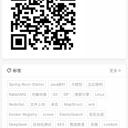
标签
更多
Spring-Boot-Starter
Java探针
大模型
忘记密码
RabbitMQ
对象转换
Git
SIP
搜索引擎
Linux
RedisSet
文件上传
录音
MapStruct
wrk
Docker Registry
screw
ElasticSearch
语音合成
DeepSeek
自动化测试
AES
数据恢复
音频
Lombok