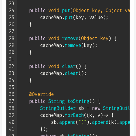
23
24
public
void
put
(
Object
 key, 
Object
 valu
25
        cacheMap.
put
(key, value);

26
    }

27
28
public
void
remove
(
Object
 key
) {

29
        cacheMap.
remove
(key);

30
    }

31
32
public
void
clear
(
) {

33
        cacheMap.
clear
();

34
    }

35
36
@Override
37
public
String
toString
(
) {

38
StringBuilder
 sb = 
new
StringBuilde
39
        cacheMap.
forEach
((k, v)-> {

40
            sb.
append
(
"("
).
append
(k).
append
41
        });
