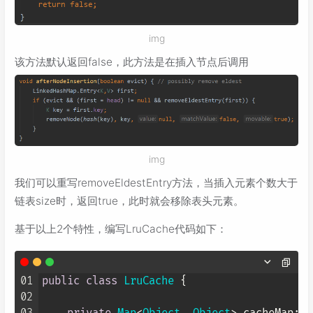
img
该方法默认返回false，此方法是在插入节点后调用
img
我们可以重写removeEldestEntry方法，当插入元素个数大于
链表size时，返回true，此时就会移除表头元素。
基于以上2个特性，编写LruCache代码如下：
01
public
class
LruCache
 {

02