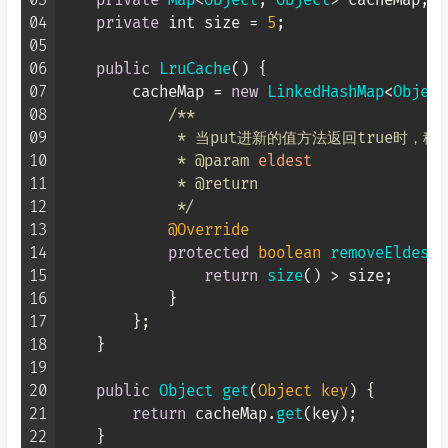
03
private
Map
<
Object
, 
Object
> cacheMap;

04
private
 int size = 
5
;

05
06
public
LruCache
() {

07
        cacheMap = 
new
LinkedHashMap
<
Object
08
/**

09
             * 当put进新的值方法返回true时，
10
             * 
@param
eldest
11
             * 
@return
12
             */
13
@Override
14
protected
boolean
removeEldestE
15
return
size
() > size;

16
            }

17
        };

18
    }

19
20
public
Object
get
(
Object
 key
) {

21
return
 cacheMap.
get
(key);

22
    }
