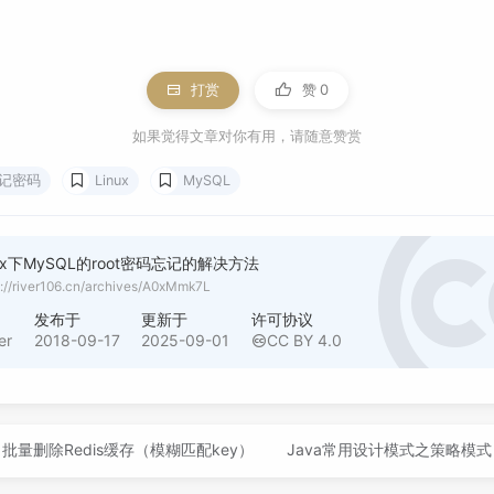
打赏
赞
0
如果觉得文章对你有用，请随意赞赏
记密码
Linux
MySQL
nux下MySQL的root密码忘记的解决方法
s://river106.cn/archives/A0xMmk7L
者
发布于
更新于
许可协议
er
2018-09-17
2025-09-01
CC BY 4.0
批量删除Redis缓存（模糊匹配key）
Java常用设计模式之策略模式