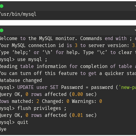
Welcome 
to
 the MySQL monitor. Commands 
end
with
 ; 
Your MySQL connection id 
is
3
to
 server version: 
3
Type ‘help;’ 
or
 ‘\h’ 
for
 help. Type ‘\c’ 
to
 clear 
mysql
>
 use mysql ;

Reading 
table
 information 
for
 completion 
of
table
You can turn off this feature 
to
get
 a quicker sta
Database changed

mysql
>
UPDATE
user
SET
 Password 
=
 password (
'new-p
Query OK, 
0
rows
 affected (
0.00
Rows
 matched: 
2
 Changed: 
0
 Warnings: 
0
mysql
>
 flush privileges ;

Query OK, 
0
rows
 affected (
0.01
 sec)

mysql
>
 quit
