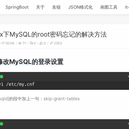
SpringBoot
关于
友链
JSON格式化
画图工具
it
nux下MySQL的root密码忘记的解决方法
-17 00:06
71
0
0
2353
修改MySQL的登录设置
sqld]的段中加上一句：skip-grant-tables
：