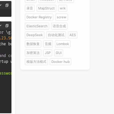
录音
MapStruct
wrk
Docker Registry
screw
ElasticSearch
语音合成
or
 \g.

DeepSeek
自动化测试
AES
.23
.56
数据恢复
音频
Lombok
the buffer.

加密算法
JSP
GUI
and
column
 names

rtup 
with
-
A

模版方法模式
Docker hub
assword'
) 
WHERE
User
=
'root'
 ;
