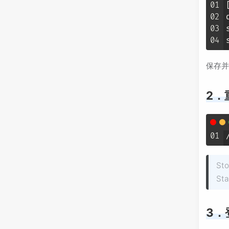
01
02
03
04
保存并
2．
01
Sto
Sta
3．