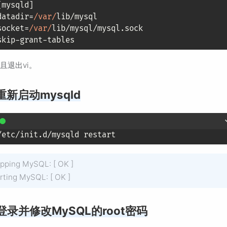
[mysqld]

datadir=
/var/
lib/mysql

socket=
/var/
lib/mysql/mysql.
sock
且退出vi。
重新启动mysqld
pping MySQL: [ OK ]
rting MySQL: [ OK ]
登录并修改MySQL的root密码