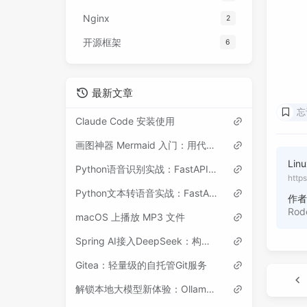
Nginx
2
开源框架
6
最新文章
忘
Claude Code 安装使用
画图神器 Mermaid 入门：用代码画流程图、时序图等各类图表
Li
Python语音识别实战：FastAPI + Whisper ASR开发指南
http
Python文本转语音实战：FastAPI + Edge-TTS开发指南
作
Rod
macOS 上播放 MP3 文件
Spring AI接入DeepSeek：构建你的第一个AI应用
Gitea：轻量级的自托管Git服务
解锁本地大模型新体验：Ollama 介绍、安装与使用