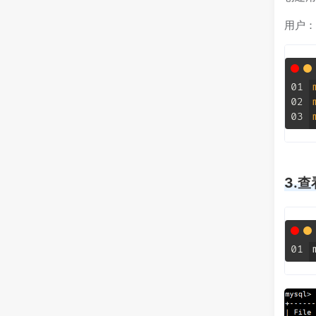
用户：r
01
02
03
3.查
01