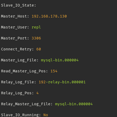
Slave_IO_State:
Master_Host:
192.168
.178
.130
Master_User:
repl
Master_Port:
3306
Connect_Retry:
60
Master_Log_File:
mysql-bin.000004
Read_Master_Log_Pos:
154
Relay_Log_File:
192
-relay-bin.000001
Relay_Log_Pos:
4
Relay_Master_Log_File:
mysql-bin.000004
Slave_IO_Running:
No