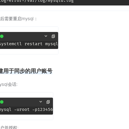
log-error
后需要重启mysql：
创建用于同步的用户账号
sql会话:
户并授权: