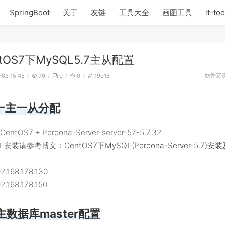
SpringBoot
关于
友链
工具大全
画图工具
it-too
ntOS7下MySQL5.7主从配置
软件安
-03 15:45
70
0
0
19918
一主一从分配
ntOS7 + Percona-Server-server-57-5.7.32
QL安装请参考博文：
CentOS7下MySQL(Percona-Server-5.7)
。
.168.178.130
.168.178.150
主数据库master配置