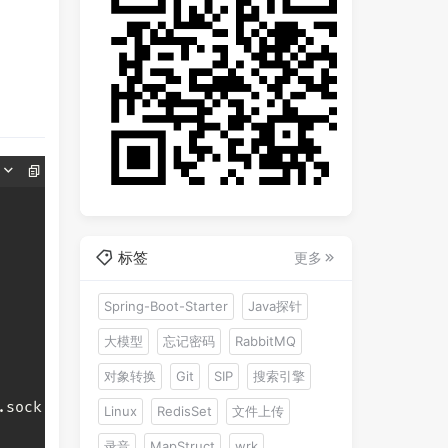
标签
更多
Spring-Boot-Starter
Java探针
大模型
忘记密码
RabbitMQ
对象转换
Git
SIP
搜索引擎
Linux
RedisSet
文件上传
录音
MapStruct
wrk