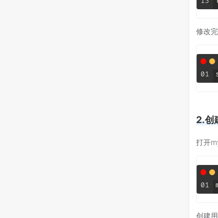
13
修改完
01
2.
打开my
01
创建用