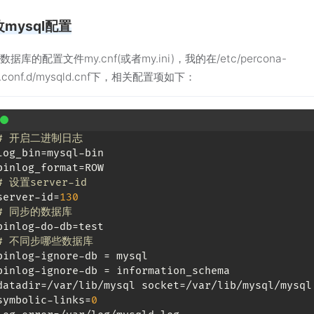
改mysql配置
据库的配置文件my.cnf(或者my.ini)，我的在/etc/percona-
er.conf.d/mysqld.cnf下，相关配置项如下：
# 开启二进制日志 
log_bin
binlog_format
# 设置server-id 
server-id
=
130
# 同步的数据库
binlog-do-db
# 不同步哪些数据库 
binlog-ignore-db
binlog-ignore-db
datadir
symbolic-links
=
0