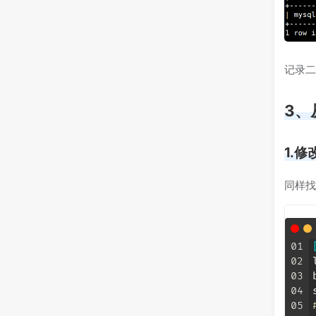
记录二进
3、
1.修
同样找到
01
02
03
04
05