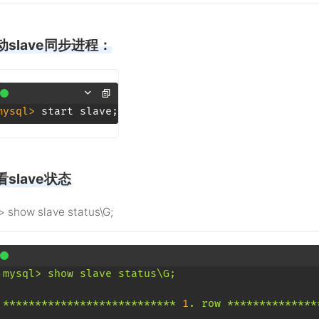
动slave同步进程：
mysql> 
start slave;
看slave状态
> show slave status\G;
mysql>
show
slave
status\G;
***************************
1
.
row
**************