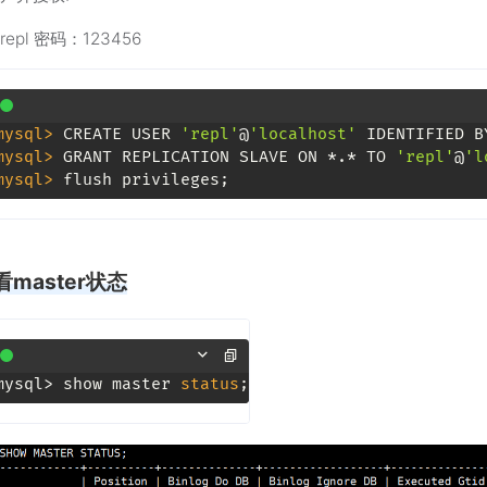
epl 密码：123456
mysql> 
CREATE USER 
'repl'
@
'localhost'
 IDENTIFIED B
mysql> 
GRANT REPLICATION SLAVE ON *.* TO 
'repl'
@
'l
mysql> 
flush privileges;
看master状态
mysql> show master 
status